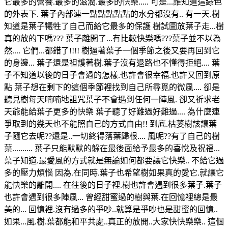
它最多的營養.最多的滋潤.最多的快樂..... 可是...誰知道這綠色
的外表下. 葉子內部連一點點點點點的水分都沒有.. 有一天.樹
知道是葉子犧牲了自己而給它最多的保護 樹試圖放葉子走...樹
真的放的下嗎??? 葉子離開了...有比較快樂嗎???葉子並不以為
然.... 它們...都錯了!!!! 樹逼著葉子一個季節之後又要再回到它
的身邊... 葉子還是袒護著樹.葉子沒有退路也不懂得拒絕.... 葉
子不知道以後的日子會過的怎樣.也許會很幸福.也許又回到原
點 葉子想在剩下的這個季節裡找到自己所尋覓的微風.... 卻是
聽見樹每天喃喃地詛咒葉子不會遇到任何一陣風. 卻又祈求老
天爺能給葉子更多的快樂 葉子聽了好難過好難過.... 為什麼連
爭取到的幾天也不能照自己的方式自由!! 到底.枯萎樹該讓葉
子隨它去呢??還是..一切終得落葉歸根.... 風呢??有了自己的樹
葉.......... 葉子只能默默的躲在最後面給予最多的喜悅及祝福...
葉子知道.最愛風的方式就是無論如何都要讓它快樂.. 不給它過
多的壓力煩惱 因為.在同時.葉子也希望樹如果真的愛它.就讓它
能快樂的離開.... 在往後的日子裡.樹也許會遇到很多葉子.葉子
也許會遇到很多陣風... 曾經甜蜜過的樹與葉.在回憶裡總是最
美的... 回憶裡.沒有過多的爭吵..就算是爭吵也是甜蜜的回憶..
如果...風.樹.葉都能和平共處..真正的放開..大家快快樂樂.. 這個