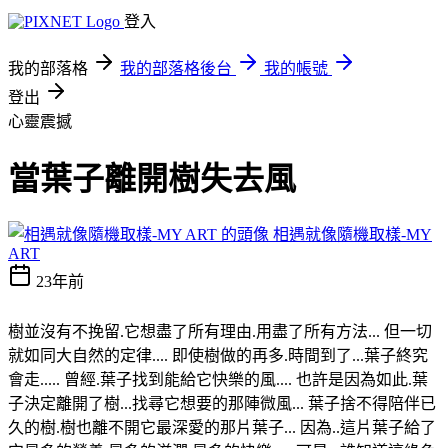
登入
我的部落格
我的部落格後台
我的帳號
登出
心靈震撼
當葉子離開樹失去風
相遇就像隨機取樣-MY
ART
23年前
樹並沒有不挽留.它想盡了所有理由.用盡了所有方法... 但一切
就如同大自然的定律.... 即使樹做的再多.時間到了...葉子終究
會走..... 曾經.葉子找到能給它快樂的風.... 也許是因為如此.葉
子決定離開了樹...找尋它想要的那陣微風... 葉子捨不得陪伴已
久的樹.樹也離不開它最深愛的那片葉子... 因為..這片葉子給了