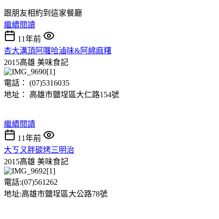
跟朋友相約到這家餐廳
繼續閱讀
11年前
杏大溝頂阿囉哈滷味&阿綿麻糬
2015高雄
美味食記
電話： (07)5316035
地址： 高雄市鹽埕區大仁路154號
繼續閱讀
11年前
大ㄎㄡ胖碳烤三明治
2015高雄
美味食記
電話:(07)561262
地址:高雄市鹽埕區大公路78號