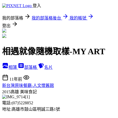
登入
我的部落格
我的部落格後台
我的帳號
登出
相遇就像隨機取樣-MY ART
相簿
部落格
名片
11年前
新台灣原味餐廳-人文懷舊館
2015高雄
美味食記
電話:(07)5228852
地址:高雄市鼓山區明誠三路1號