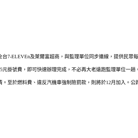
7-ELEVEn及萊爾富超商，與監理單位同步連線，提供民眾
費、25元掛號費，即可快速辦理完成，不必再大老遠跑監理單位一趟
清。至於燃料費、違反汽機車強制險罰款，則將於12月加入。公