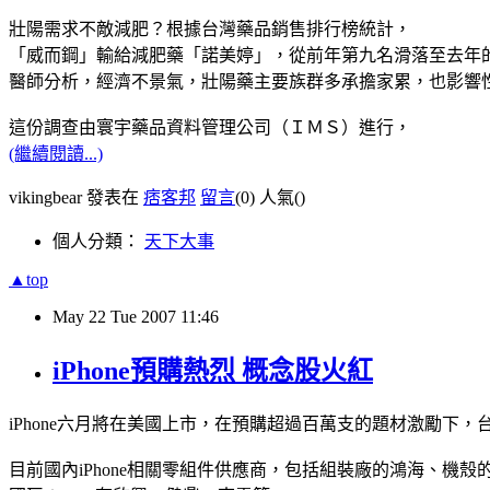
壯陽需求不敵減肥？根據台灣藥品銷售排行榜統計，
「威而鋼」輸給減肥藥「諾美婷」，從前年第九名滑落至去年
醫師分析，經濟不景氣，壯陽藥主要族群多承擔家累，也影響
這份調查由寰宇藥品資料管理公司（ＩＭＳ）進行，
(繼續閱讀...)
vikingbear 發表在
痞客邦
留言
(0)
人氣(
)
個人分類：
天下大事
▲top
May
22
Tue
2007
11:46
iPhone預購熱烈 概念股火紅
iPhone六月將在美國上市，在預購超過百萬支的題材激勵
目前國內iPhone相關零組件供應商，包括組裝廠的鴻海、