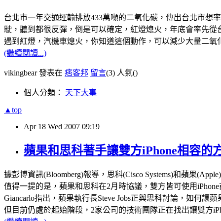
台北市一年交通運輸排放433萬噸的二氧化碳，傳出台北市想
駛，聽到都很反彈，倒是可以確定，紅燈熄火，年底會率先從
遇到紅燈，汽機車熄火，你知道這個動作，可以減少大量二氧
(繼續閱讀...)
vikingbear 發表在
痞客邦
留言
(3)
人氣(
)
個人分類：
天下大事
▲top
Apr
18
Wed
2007
09:19
蘋果和思科著手讓雙方iPhone相容的
據彭博資訊(Bloomberg)報導，思科(Cisco Systems)和蘋果
值得一提的是，蘋果和思科在2月時協議，雙方皆可使用iPhon
Giancarlo指出，蘋果執行長Steve Jobs正與思科討論，如何讓
但目前仍處於起始階段，2家公司的技術團隊正在找出讓雙方iPh