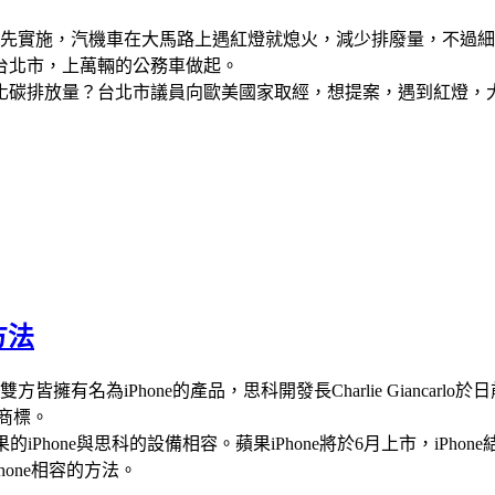
率先實施，汽機車在大馬路上遇紅燈就熄火，減少排廢量，不過
台北市，上萬輛的公務車做起。
化碳排放量？台北市議員向歐美國家取經，想提案，遇到紅燈，
方法
(Apple)雙方皆擁有名為iPhone的產品，思科開發長Charlie Gia
e商標。
蘋果的iPhone與思科的設備相容。蘋果iPhone將於6月上市，iPho
one相容的方法。