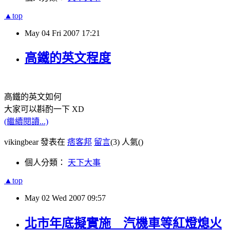
▲top
May
04
Fri
2007
17:21
高鐵的英文程度
高鐵的英文如何
大家可以斟酌一下 XD
(繼續閱讀...)
vikingbear 發表在
痞客邦
留言
(3)
人氣(
)
個人分類：
天下大事
▲top
May
02
Wed
2007
09:57
北市年底擬實施 汽機車等紅燈熄火