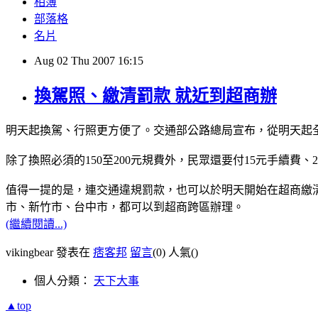
相簿
部落格
名片
Aug
02
Thu
2007
16:15
換駕照、繳清罰款 就近到超商辦
明天起換駕、行照更方便了。交通部公路總局宣布，從明天起全台
除了換照必須的150至200元規費外，民眾還要付15元手續
值得一提的是，連交通違規罰款，也可以於明天開始在超商繳
市、新竹市、台中市，都可以到超商跨區辦理。
(繼續閱讀...)
vikingbear 發表在
痞客邦
留言
(0)
人氣(
)
個人分類：
天下大事
▲top