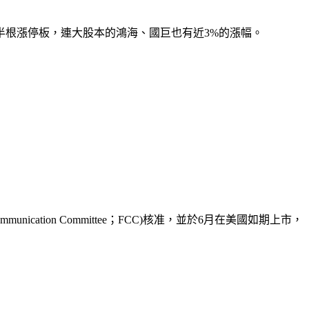
半根漲停板，連大股本的鴻海、國巨也有近3%的漲幅。
unication Committee；FCC)核准，並於6月在美國如期上市，