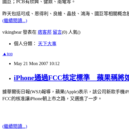
國巨；PCB有欣興、健鼎、南電等。
昨天包括可成、恩得利、良維、晶技、鴻海、國巨等相關概念
(繼續閱讀...)
vikingbear 發表在
痞客邦
留言
(0)
人氣(
)
個人分類：
天下大事
▲top
May
21
Mon
2007
10:12
iPhone通過FCC核定標準 蘋果稱將
據華爾街日報(WSJ)報導，蘋果(Apple)表示，該公司新款手機iPhon
FCC的核准讓iPhone朝上市之路，又邁進了一步。
(繼續閱讀...)