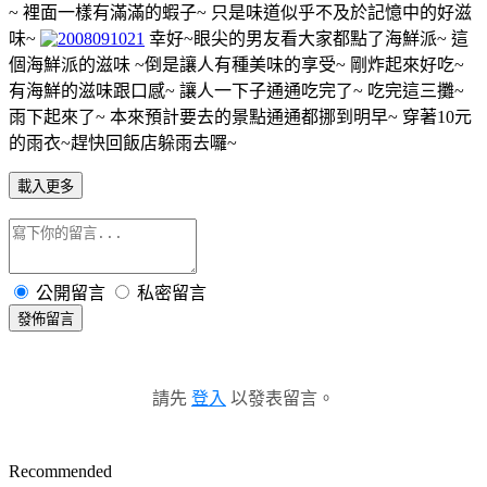
~ 裡面一樣有滿滿的蝦子~ 只是味道似乎不及於記憶中的好滋
味~
幸好~眼尖的男友看大家都點了海鮮派~ 這
個海鮮派的滋味 ~倒是讓人有種美味的享受~ 剛炸起來好吃~
有海鮮的滋味跟口感~ 讓人一下子通通吃完了~ 吃完這三攤~
雨下起來了~ 本來預計要去的景點通通都挪到明早~ 穿著10元
的雨衣~趕快回飯店躲雨去囉~
載入更多
公開留言
私密留言
發佈留言
請先
登入
以發表留言。
Recommended