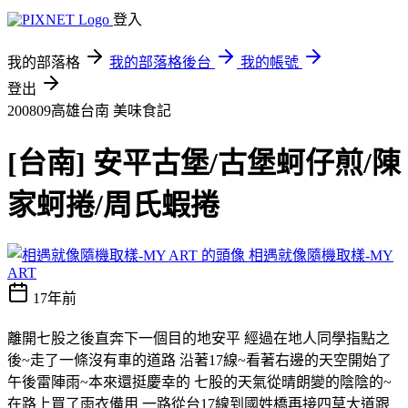
登入
我的部落格
我的部落格後台
我的帳號
登出
200809高雄台南
美味食記
[台南] 安平古堡/古堡蚵仔煎/陳
家蚵捲/周氏蝦捲
相遇就像隨機取樣-MY
ART
17年前
離開七股之後直奔下一個目的地安平 經過在地人同學指點之
後~走了一條沒有車的道路 沿著17線~看著右邊的天空開始了
午後雷陣雨~本來還挺慶幸的 七股的天氣從晴朗變的陰陰的~
在路上買了雨衣備用 一路從台17線到國姓橋再接四草大道跟