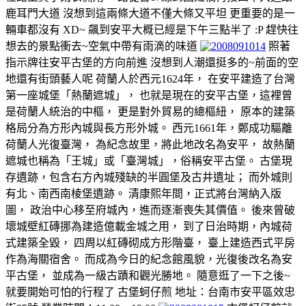
鹿耳門大道 沒想到這兩條大道不僅大條又平坦 更重要的是一
輛車都沒有 XD~ 飆到安平大概已經是下午三點半了 :P 趕快往
想去的景點衝去~空氣中帶有雨滴的味道
照著
指示牌往安平古堡的方向前進 沒想到人潮還挺多的~前面的空
地還有街頭藝人呢 荷蘭人於西元1624年， 在安平建造了台灣
第一座城堡「熱蘭遮城」， 也就是現在的安平古堡，這裡曾
是荷蘭人統治的中樞， 更是對外貿易的總樞紐， 原本的建築
格局分為方形內城與長方形外城。 西元1661年，鄭成功驅離
荷蘭人光復臺灣， 為紀念故里，將此地改名為安平， 故熱蘭
遮城也稱為「王城」或「臺灣城」，俗稱安平古堡。 古堡現
存遺跡，包含右方內城殘缺的半圓堡及古井遺址； 而外城則
有北、南西南棱堡遺跡。 清康熙年間，正式將台灣納入版
圖， 政治中心移至府城內，進而逐漸喪失其價值。 後來曾破
壞城壁紅磚挪為建造億載金城之用， 到了日治時期，內城荷
式建築全毀， 四周以紅磚砌成方形階臺， 臺上建造西式平房
作為海關宿舍。 而成為今日的紀念館風貌，光復後改名為安
平古堡， 並成為一級古蹟和觀光勝地。 隨意逛了一下之後~
就要開始可怕的行程了 古堡蚵仔煎 地址：台南市安平區效忠