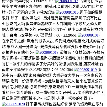
街85號 營業時間：11:00～19:00
古堡蚵仔煎就
在安平古堡的下方 很醒目的就可以看到小吃攤 店家門口的立
牌~ 洋洋灑灑的寫滿了採訪記錄
蚵仔煎的賣相
很好 除了一般的醬油外~另外還有蕃茄醬 雖然蚵仔沒有比在
七股吃的大顆 但是也頗為肥美~ 太白粉團也不致於太過大坨
個人覺得還挺好吃的 只是價錢50NT~有點小貴:P 陳家蚵捲 地
址：台南市安平路 786 號 電話：06 - 2229661
在來安平之前~就看到很多人說 陳氏蚵捲的蝦捲比周式的要好
吃 果然人潮十分洶湧~ 光是要等待點餐就要個十來分鐘~ 除了
蚵捲也有其他小吃~
當然為了身材著想~ 在這只
點了蚵捲~ 打著蚵捲當招牌~東西當然不錯吃 真材實料的肥美
蚵仔~ 讓平凡的炸物多了分美味的記憶 周氏蝦捲 店家地址 台
南市安平區安平路408號 電話：06-2801304
腦
海中有一股想要來台南的念頭 大概是從大學有一次台南週的
時候 吃到一份安平蝦捲 ~從此以後驚為天人 後來在百貨公司
辦台南小吃活動 必定會去買來吃吃看 XD 一直想要到本店看
看的我~ 如今終於可以一償宿願 XD 只是比起陳氏的氣派門面
周氏倒是整個簡樸不少~ 只是咧~人潮一樣多的不得了~
好不容易找到位置點好餐 夢想的蝦捲就在眼前