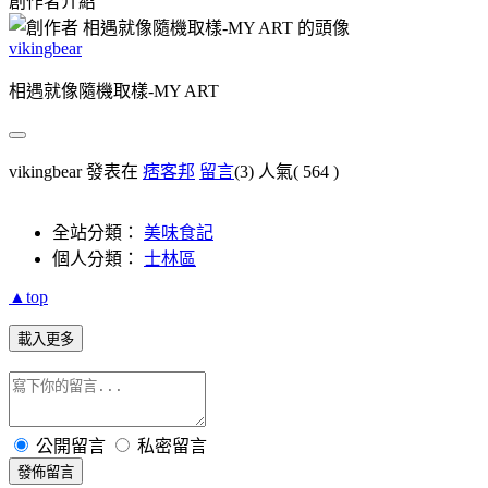
創作者介紹
vikingbear
相遇就像隨機取樣-MY ART
vikingbear 發表在
痞客邦
留言
(3)
人氣(
564
)
全站分類：
美味食記
個人分類：
士林區
▲top
載入更多
公開留言
私密留言
發佈留言