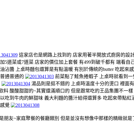
這家店也是網路上找到的 店家用著半開放式廚房的設計
5道菜或7道菜 店家的價位加上套餐 有499到破千都有 端看自
沾醬 上桌時麵包還算是有點溫暖 有別於傳統的butter 吃起來
就普通普通的
前菜點了鮭魚捲蝦子 上桌時就看到一
D
湯品則是挺不錯的 上桌時溫度十分的燙口 裡面有
料 酸酸甜甜的~其實還滿順口的 但是跟常吃的王品集團不一樣 
可以吃到牛肉的鮮甜味 義大利麵的醬汁給得還算多 吃起來帶點紅
的感覺
就是朋友~家庭聚餐的餐廳類別 但是並沒有想像中那樣的精緻就是