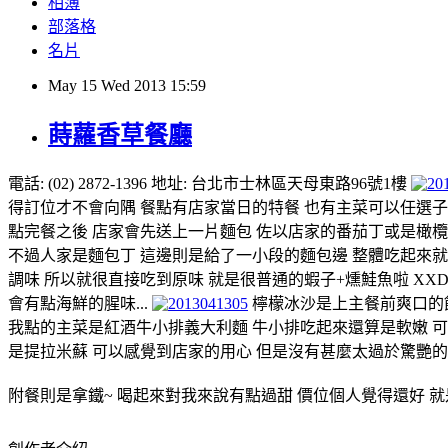
相簿
部落格
名片
May
15
Wed
2013
15:59
蒔蘿香草餐廳
電話: (02) 2872-1396 地址: 台北市士林區天母東路96號1樓
得訂位才不會向隅 餐點有店家當日的特餐 也有主菜可以任選子加
點完餐之後 店家會先送上一片麵包 佐以店家的番茄丁或是橄欖油
不過人家是麵包丁 這邊則是給了一小段的麵包邊 整體吃起來
調味 所以就很直接吃到原味 就是很普通的蝦子+燻鮭魚啦 XX
會有點海鮮的腥味...
檸檬冰沙是上主餐前爽口的飲
我點的主菜是紅酒牛小排義大利麵 牛小排吃起來還算是軟嫩 
是提拉米蘇 可以感覺到店家的用心 但是沒有甚麼太過於驚艷
附餐則是拿鐵~ 喝起來對我來說有點過甜 價位個人覺得還好 