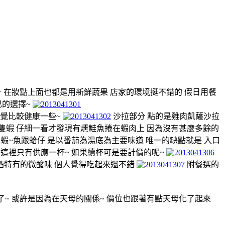
 在妝點上面也都是用新鮮蔬果 店家的環境挺不錯的 假日用餐
己的選擇~
感覺比較健康一些~
沙拉部分 點的是雞肉凱薩沙拉
隻蝦 仔細一看才發現有燻鮭魚捲在蝦肉上 因為沒有甚麼多餘的
蝦~魚跟蛤仔 是以番茄為湯底為主要味道 唯一的缺點就是 入口
這裡只有供應一杯~ 如果續杯可是要計價的呢~
酒特有的微酸味 個人覺得吃起來還不錯
附餐選的
了~ 或許是因為在天母的關係~ 價位也跟著有點天母化了起來